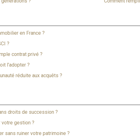
3 générations ?
Comment remplir
mmobilier en France ?
SCI ?
imple contrat privé ?
it l’adopter ?
nauté réduite aux acquêts ?
sans droits de succession ?
 votre gestion ?
r sans ruiner votre patrimoine ?