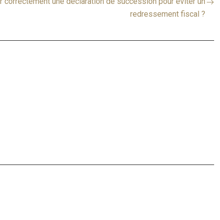
 correctement une déclaration de succession pour éviter un
redressement fiscal ?