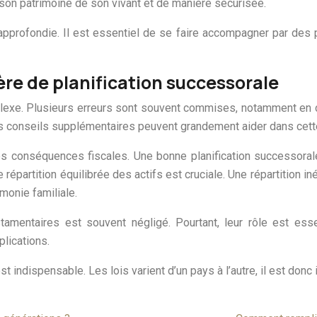
 son patrimoine de son vivant et de manière sécurisée.
profondie. Il est essentiel de se faire accompagner par des pr
ère de planification successorale
plexe. Plusieurs erreurs sont souvent commises, notamment en c
 Des conseils supplémentaires peuvent grandement aider dans cett
les conséquences fiscales. Une bonne planification successora
épartition équilibrée des actifs est cruciale. Une répartition in
rmonie familiale.
stamentaires est souvent négligé. Pourtant, leur rôle est esse
lications.
 indispensable. Les lois varient d’un pays à l’autre, il est donc