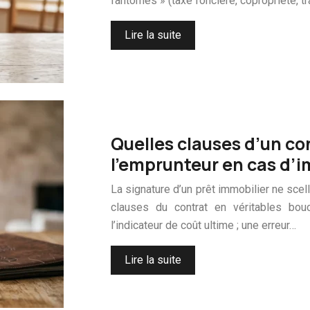
fantômes » (taxe foncière, copropriété, t
Lire la suite
Quelles clauses d’un co
l’emprunteur en cas d’i
La signature d’un prêt immobilier ne scell
clauses du contrat en véritables bouc
l’indicateur de coût ultime ; une erreur…
Lire la suite